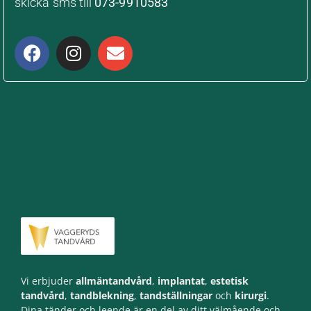
skicka sms till
073-9910583
Vi erbjuder
allmäntandvård
,
implantat
,
estetisk
tandvård
,
tandblekning
,
tandställningar
och
kirurgi
.
Dina tänder och leende är en del av ditt välmående och