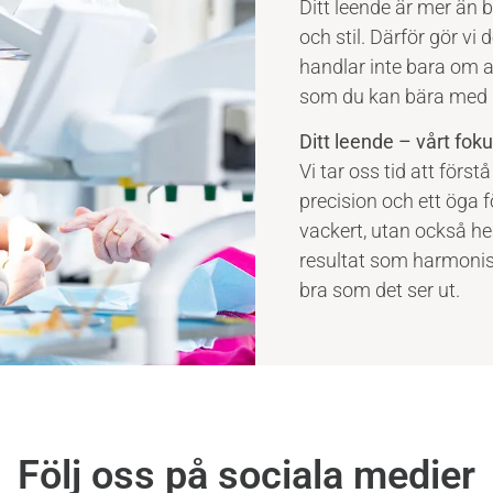
Ditt leende är mer än b
och stil. Därför gör vi 
handlar inte bara om at
som du kan bära med s
Ditt leende – vårt foku
Vi tar oss tid att för
precision och ett öga f
vackert, utan också hel
resultat som harmonis
bra som det ser ut.
Följ oss på sociala medier