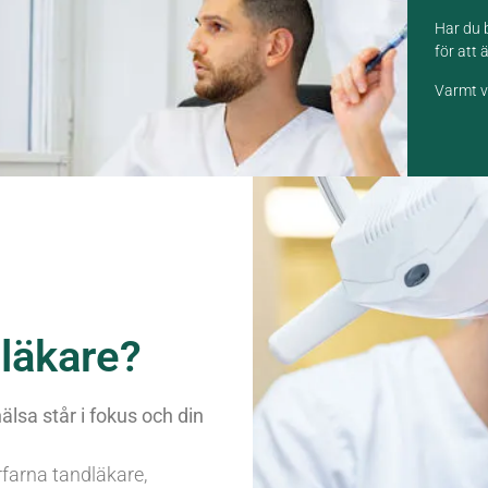
Har du b
för att 
Varmt 
läkare?
lsa står i fokus och din
farna tandläkare,