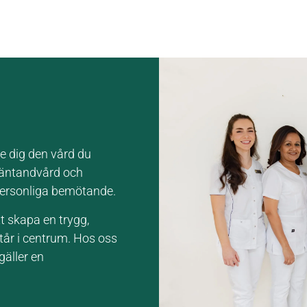
e dig den vård du
mäntandvård och
personliga bemötande.
t skapa en trygg,
tår i centrum. Hos oss
äller en