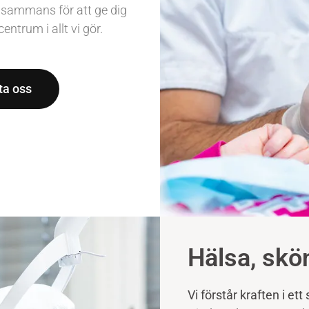
lsammans för att ge dig
entrum i allt vi gör.
ta oss
Hälsa, skö
Vi förstår kraften i et