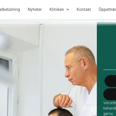
elbetalning
Nyheter
Kliniken
Kontakt
Öppettide
Vid onl
behandli
gärna