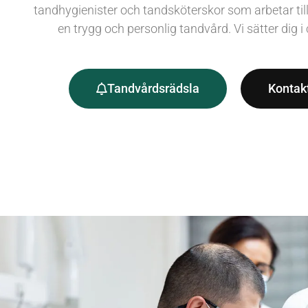
tandhygienister och tandsköterskor som arbetar til
en trygg och personlig tandvård. Vi sätter dig i c
Tandvårdsrädsla
Kontak