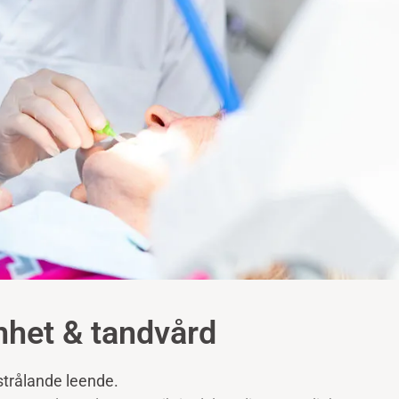
nhet & tandvård
t strålande leende.